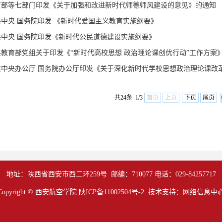
育部等七部门印发《关于加强和改进新时代师德师风建设的意见》的通知
共中央 国务院印发 《新时代爱国主义教育实施纲要》
共中央 国务院印发《新时代公民道德建设实施纲要》
共教育部党组关于印发《“新时代高校思想 政治理论课创优行动”工作方案
共中央办公厅 国务院办公厅印发《关于深化新时代学校思想政治理论课改革创
共24条 1/3
首页
上页
下页
尾页
地址：陕西省西安市西二环259号 邮编：710077 电话：029-84257717
Copyright © 西安航空学院
陕ICP备11002504号-2
技术支持：网络信息中